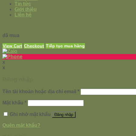
Tin tức
Giới thiệu
Liên hệ
đã mua
View Cart
Checkout
Tiếp tục mua hàng
x
x
Đăng nhập
Tên tài khoản hoặc địa chỉ email
*
Mật khẩu
*
Ghi nhớ mật khẩu
Đăng nhập
Quên mật khẩu?