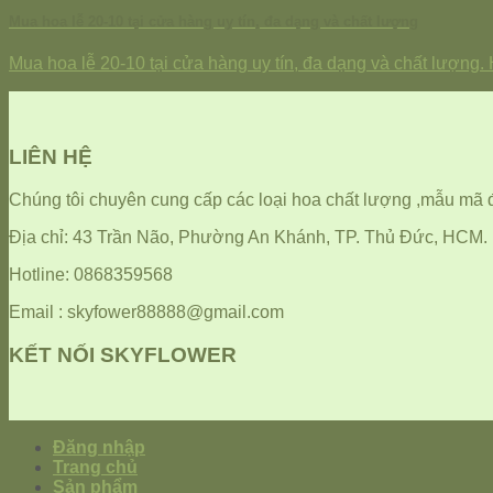
Mua hoa lễ 20-10 tại cửa hàng uy tín, đa dạng và chất lượng
Mua hoa lễ 20-10 tại cửa hàng uy tín, đa dạng và chất lượng.
LIÊN HỆ
Chúng tôi chuyên cung cấp các loại hoa chất lượng ,mẫu mã 
Địa chỉ: 43 Trần Não, Phường An Khánh, TP. Thủ Đức, HCM.
Hotline: 0868359568
Email : skyfower88888@gmail.com
KẾT NỐI SKYFLOWER
Đăng nhập
Trang chủ
Sản phẩm