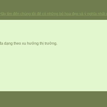
 Hãy tìm đến chúng tôi để có những bó hoa đẹp và ý nghĩa nhất 
đa dạng theo xu hướng thị trường.