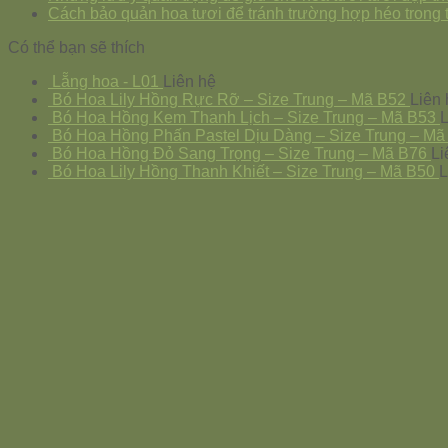
Cách bảo quản hoa tươi để tránh trường hợp héo trong 
Có thể bạn sẽ thích
Lẵng hoa - L01
Liên hệ
Bó Hoa Lily Hồng Rực Rỡ – Size Trung – Mã B52
Liên 
Bó Hoa Hồng Kem Thanh Lịch – Size Trung – Mã B53
L
Bó Hoa Hồng Phấn Pastel Dịu Dàng – Size Trung – Mã
Bó Hoa Hồng Đỏ Sang Trọng – Size Trung – Mã B76
Li
Bó Hoa Lily Hồng Thanh Khiết – Size Trung – Mã B50
L