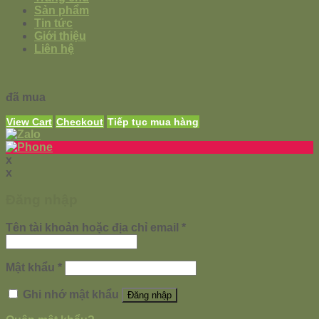
Sản phẩm
Tin tức
Giới thiệu
Liên hệ
đã mua
View Cart
Checkout
Tiếp tục mua hàng
x
x
Đăng nhập
Tên tài khoản hoặc địa chỉ email
*
Mật khẩu
*
Ghi nhớ mật khẩu
Đăng nhập