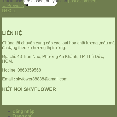
Trackbacks are closed, but you can
post a comment
.
kiếm:
←
Previous
Next
→
LIÊN HỆ
Chúng tôi chuyên cung cấp các loại hoa chất lượng ,mẫu mã
đa dạng theo xu hướng thị trường.
Địa chỉ: 43 Trần Não, Phường An Khánh, TP. Thủ Đức,
HCM.
Hotline: 0868359568
Email : skyfower88888@gmail.com
KẾT NỐI SKYFLOWER
Đăng nhập
Trang chủ